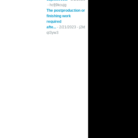
- hcfj9kcujg
The postproduction or
finishing work
required
afte...
- 2/21/2023
- j2kt
ql3yw3