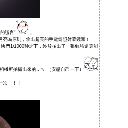
的謊言"
。
月亮為原則，拿出超亮的手電筒照射著鏡頭！
快門1/1000秒之下，終於拍出了一張勉強還算能
相機所拍攝出來的…ㄎ （安慰自己一下）
一次！！！