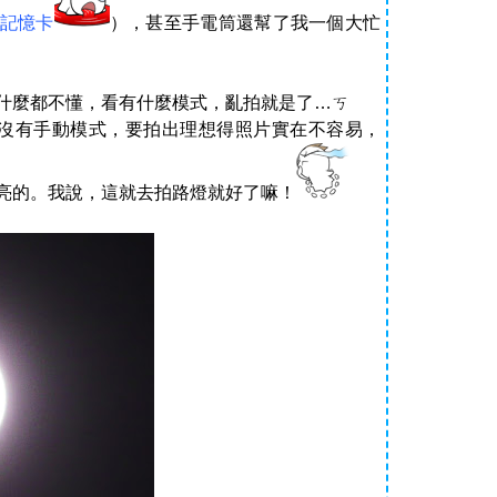
記憶卡
），甚至手電筒還幫了我一個大忙
什麼都不懂，看有什麼模式，亂拍就是了…ㄎ
Z3，並沒有手動模式，要拍出理想得照片實在不容易，
亮的。我說，這就去拍路燈就好了嘛！