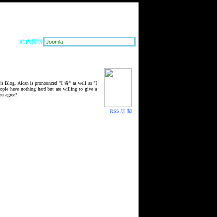
站內搜尋
's Blog. Aican is pronounced "I 肯" as well as "I
eople have nothing hard but are willing to give a
ou agree?
RSS 訂 閱