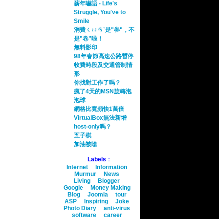
薪年嚇語 - Life's
Struggle, You've to
Smile
消費ㄑㄩㄢˋ是"券"，不
是"卷"啦！
無料影印
98年春節高速公路暫停
收費時段及交通管制情
形
你找對工作了嗎？
瘋了4天的MSN旋轉泡
泡球
網格比寬頻快1萬倍
VirtualBox無法新增
host-only嗎？
五子棋
加油被嗆
Labels
：
Internet
Information
Murmur
News
Living
Blogger
Google
Money Making
Blog
Joomla
tour
ASP
Inspiring
Joke
Photo Diary
anti-virus
software
career