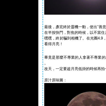
最後，彥宏終於靈機一動，使出"善意
在半按快門，對焦的時候，以不當住
嘿嘿，終於騙到相機了。在光圈4.9，
看得月亮！
畢竟是那麼不專業的人拿著不專業的
。
改天，一定要趁月亮低掛的時候再拍
原汁原味圖：