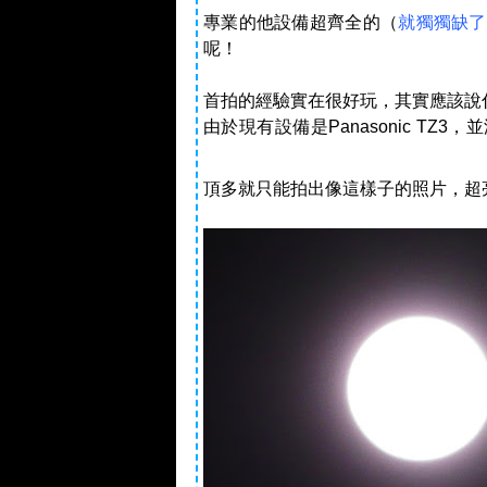
專業的他設備超齊全的（
就獨獨缺了
呢！
首拍的經驗實在很好玩，其實應該說
由於現有設備是Panasonic T
頂多就只能拍出像這樣子的照片，超