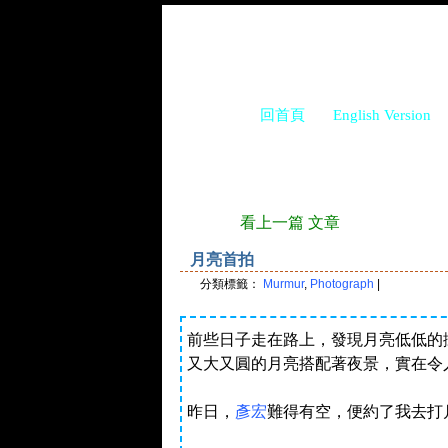
回首頁
English Version
看上一篇 文章
月亮首拍
分類標籤：
Murmur
,
Photograph
|
前些日子走在路上，發現月亮低低的
又大又圓的月亮搭配著夜景，實在令
昨日，
彥宏
難得有空，便約了我去打