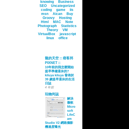
knowing
Business
SEO
Uncategorized
coding
game
iis
msn
Aican
Buy
Groovy
Hosting
Html
MAC
Note
Photograph
Statistics
Theory
VM
VirtualBox
javascript
linux
office
聯播
龍的天空 :: 痞客邦
PIXNET ::
10年前的我怎麼開始
提早準備退休的?
kiluya kiluya 發佈於
39 歲提早退休的生活
日誌
4 年前
玩物尚誌
解決
微軟
Micro
soft
LifeC
am
Studio V2 網路攝影
機過度曝光