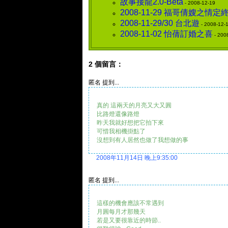
故事接龍2.0-Beta
- 2008-12-19
2008-11-29 福哥倩嫂之情定
2008-11-29/30 台北遊
- 2008-12-
2008-11-02 怡蒨訂婚之喜
- 200
2 個留言：
匿名 提到...
真的 這兩天的月亮又大又圓
比路燈還像路燈
昨天我就好想把它拍下來
可惜我相機掛點了
沒想到有人居然也做了我想做的事
2008年11月14日 晚上9:35:00
匿名 提到...
這樣的機會應該不常遇到
月圓每月才那幾天
若是又要很靠近的時節..