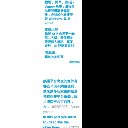
輕鬆。簡單。樂活 -
Ventoy 教學：最強多
系統開機隨身碟製
作，免格式化直接安
裝 Windows 11 與
Linux
電腦玩物
我與 AI 各自需要一套
第二大腦：五個層次
管理個人筆記、專案
資料、AI 記憶與規則
漂浪誌
葬送的芙莉蓮
顯示全部
最新回應
娛樂平台出金的條件有
哪些？現今網路便利，
越來越多玩家會開始選
擇在娛樂平台賺錢，線
上博弈平台百百種，
在...
- 8/28/2025
- Anon
ymous
In this part you must
to} describe the
objectives...
- 3/1/2023