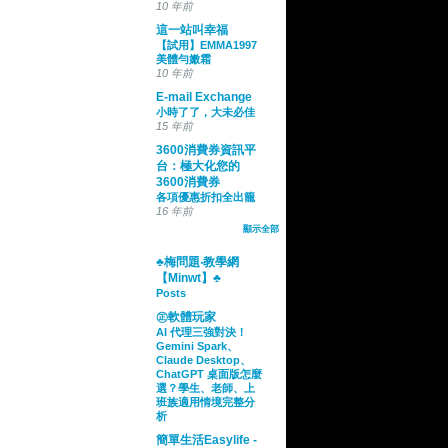
10 年前
這一站叫幸福
【試用】EMMA1997
美體勻嫩霜
10 年前
E-mail Exchange
小時了了，大未必佳
15 年前
3600消費券資訊平
台：極大化您的
3600消費券
各項優惠折扣全出籠
16 年前
顯示全部
♣梅問題‧教學網
【Minwt】♣
Posts
㊣軟體玩家
AI 代理三強對決！
Gemini Spark、
Claude Desktop、
ChatGPT 桌面版怎麼
選？學生、老師、上
班族適用情境完整分
析
簡單生活Easylife -