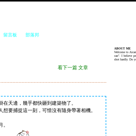
留言板
部落邦
ABOUT ME
Welcome to Aican
can". I believe p
shot hardly. Do y
看下一篇 文章
掛在天邊，幾乎都快砸到建築物了。
人想要捕捉這一刻，可惜沒有隨身帶著相機。
月。