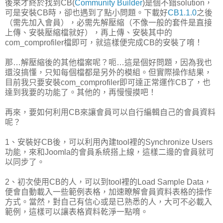
後來才終於找到CB(
Community Builder
)是個不錯solution，
可是安裝CB時，卻也遇到了點小問題。下載好
CB1.1.0
之後
（需先加入會員），必需先解壓縮（不像一般的套件是直接
上傳、安裝壓縮檔就好），再上傳、安裝其中的
com_comprofiler檔即可，就這樣便完成CB的安裝了唷！
那…解壓縮後的其他檔案呢？呃…這是個好問題，因為我也
還沒搞懂，只知每個檔都是另外的模組。但實際操作結果，
目前我只要安裝com_comprofiler即可達正常運作CB了，也
達到我要的功能了。其他的，再慢慢摸吧！
再來，要如何利用CB來讓會員可以自行編輯自己的會員資料
呢？
1、安裝好CB後，可以利用內建tool裡的Synchronize Users
功能，來和Joomla的會員系統搭上線，這樣二邊的會員就可
以同步了。
2、初次使用CB的人，可以到tool裡的Load Sample Data，
便會自動載入一些範例表格，加速瞭解會員資料表格的操作
方式。當然，對自己有信心或是已熟悉的人，大可不必載入
範例，這樣可以讓表格資料乾淨一點唷。